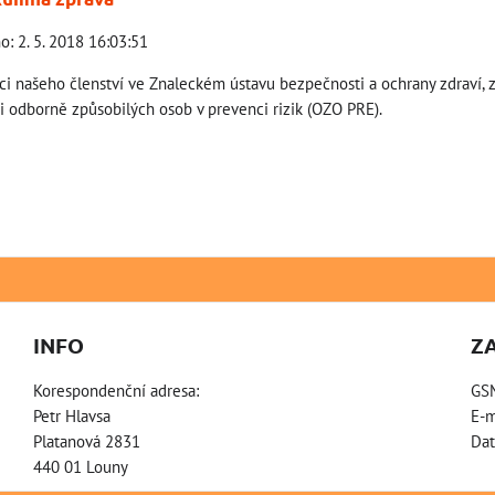
o: 2. 5. 2018 16:03:51
ci našeho členství ve Znaleckém ústavu bezpečnosti a ochrany zdraví, 
ti odborně způsobilých osob v prevenci rizik (OZO PRE).
INFO
Z
Korespondenční adresa:
GS
Petr Hlavsa
E-m
Platanová 2831
Dat
440 01 Louny