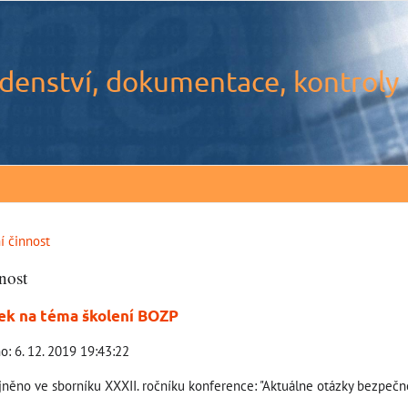
denství, dokumentace, kontroly
í činnost
nost
ek na téma školení BOZP
o: 6. 12. 2019 19:43:22
jněno ve sborníku XXXII. ročníku konference: "Aktuálne otázky bezpečnos