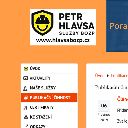
Pora
ÚVOD
Úvod
Publikačn
AKTUALITY
Publikační čin
NAŠE SLUŽBY
PUBLIKAČNÍ ČINNOST
Člán
06
CERTIFIKÁTY
Přidán
Prosinec
KE STAŽENÍ
2019
Zveře
ODKAZY