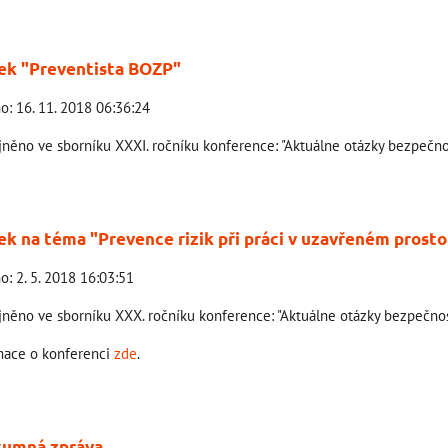
ek "Preventista BOZP"
o: 16. 11. 2018 06:36:24
jněno ve sborníku XXXI. ročníku konference: "Aktuálne otázky bezpečnos
ek na téma "Prevence rizik při práci v uzavřeném prosto
o: 2. 5. 2018 16:03:51
jněno ve sborníku XXX. ročníku konference: "Aktuálne otázky bezpečnosti
mace o konferenci
zde
.
umná zpráva