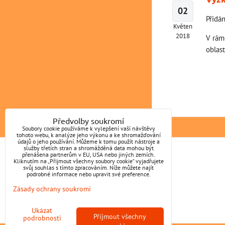
02
Přidán
Květen
2018
V rám
oblas
Předvolby soukromí
Soubory cookie používáme k vylepšení vaší návštěvy
tohoto webu, k analýze jeho výkonu a ke shromažďování
údajů o jeho používání. Můžeme k tomu použít nástroje a
služby třetích stran a shromážděná data mohou být
přenášena partnerům v EU, USA nebo jiných zemích.
KONTAKT
Kliknutím na „Přijmout všechny soubory cookie“ vyjadřujete
svůj souhlas s tímto zpracováním. Níže můžete najít
podrobné informace nebo upravit své preference.
Petr Hlavsa
Zásady ochrany soukromí
Pochvalov 123
270 55 Pochvalov
Ukázat
Přijmout všechny
podrobnosti