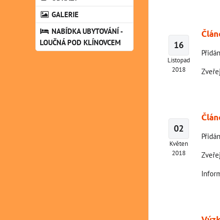
GALERIE
NABÍDKA UBYTOVÁNÍ -
Člán
LOUČNÁ POD KLÍNOVCEM
16
Přidán
Listopad
2018
Zveře
Člán
02
Přidán
Květen
2018
Zveře
Infor
Výzk