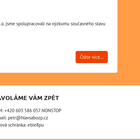
z.ú. jsme spolupracovali na výzkumu současného stavu
Čtěte více...
AVOLÁME VÁM ZPĚT
M: +420 603 586 057 NONSTOP
ail:
petr@hlavsabozp.cz
ová schránka: ebie8pu