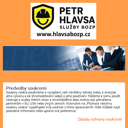
Předvolby soukromí
Soubory cookie používáme k vylepšení vaší návštěvy tohoto webu, k analýze
jeho výkonu a ke shromažďování údajů o jeho používání. Můžeme k tomu použít
nástroje a služby třetích stran a shromážděná data mohou být přenášena
partnerům v EU, USA nebo jiných zemích. Kliknutím na „Přijmout všechny
soubory cookie“ vyjadřujete svůj souhlas s tímto zpracováním. Níže můžete najít
podrobné informace nebo upravit své preference.
Zásady ochrany soukromí