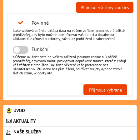
Přijmout všechny cookies
Povinné
Naše webová stránka ukládá data na vašem zařízení (cookies a úložiště
prohlížeče), aby bylo možné identifikovat vaši relaci a dosáhnout
základní funkčnosti platformy, zážitku z prohlížení a zabezpečení.
Funkční
Můžeme ukládat data na vašem zařízení (soubory cookie a úložiště
prohlížeče), abychom mohli poskytovat doplňkové funkce, které zlepšují
váš zážitek z prohlížení, ukládat některé vaše preference bez
uživatelského účtu nebo bez přihlášení, používat skripty a/nebo zdroje
třetích stran, widgety atd.
Přijmout vybrané
ÚVOD
AKTUALITY
NAŠE SLUŽBY