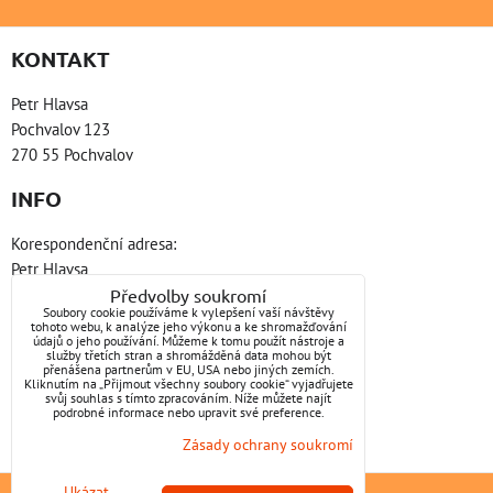
KONTAKT
Petr Hlavsa
Pochvalov 123
270 55 Pochvalov
INFO
Korespondenční adresa:
Petr Hlavsa
Platanová 2831
Předvolby soukromí
Soubory cookie používáme k vylepšení vaší návštěvy
440 01 Louny
tohoto webu, k analýze jeho výkonu a ke shromažďování
údajů o jeho používání. Můžeme k tomu použít nástroje a
služby třetích stran a shromážděná data mohou být
ZAVOLÁME VÁM ZPĚT
přenášena partnerům v EU, USA nebo jiných zemích.
Kliknutím na „Přijmout všechny soubory cookie“ vyjadřujete
svůj souhlas s tímto zpracováním. Níže můžete najít
GSM: +420 603 586 057 NONSTOP
podrobné informace nebo upravit své preference.
E-mail:
petr@hlavsabozp.cz
Zásady ochrany soukromí
Datová schránka: ebie8pu
Ukázat