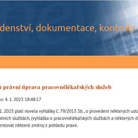
denství, dokumentace, kontroly
 právní úprava pracovnělékařských služeb
o: 4. 1. 2023 18:48:17
1. 2023 platí novela vyhlášky č. 79/2013 Sb., o provedení některých us
otních službách, (vyhláška o pracovnělékařských službách a některých 
ntovat některé změny z pohledu praxe.