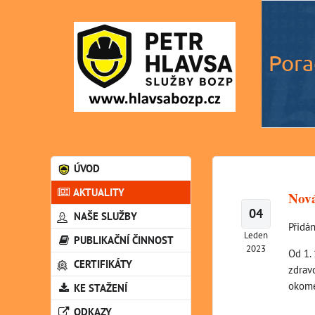
Pora
ÚVOD
AKTUALITY
Nová
04
NAŠE SLUŽBY
Přidán
Leden
PUBLIKAČNÍ ČINNOST
2023
Od 1. 
CERTIFIKÁTY
zdrav
okome
KE STAŽENÍ
ODKAZY