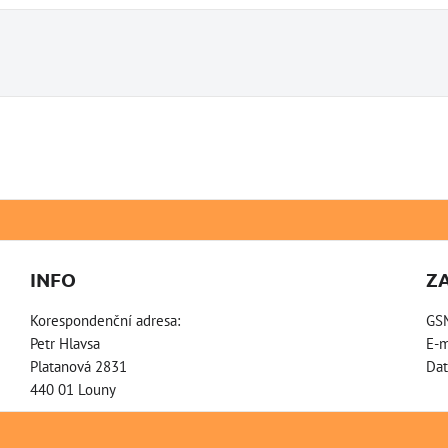
INFO
Z
Korespondenční adresa:
GS
Petr Hlavsa
E-m
Platanová 2831
Dat
440 01 Louny