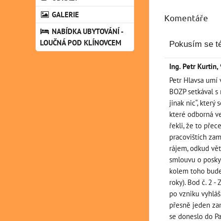
GALERIE
Komentáře
NABÍDKA UBYTOVÁNÍ -
LOUČNÁ POD KLÍNOVCEM
Pokusím se t
Ing. Petr Kurtin
,
Petr Hlavsa umí 
BOZP setkával s 
jinak nic“, kter
které odborná ve
řekli, že to pře
pracovištích zam
rájem, odkud vět
smlouvu o poskyt
kolem toho bude 
roky). Bod č. 2 
po vzniku vyhlá
přesně jeden zam
se doneslo do Pa