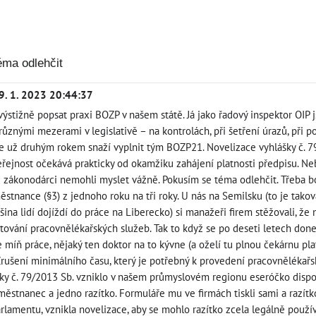
éma odlehčit
9. 1. 2023 20:44:37
výstižně popsat praxi BOZP v našem státě. Já jako řadový inspektor OI
různými mezerami v legislativě – na kontrolách, při šetření úrazů, při po
ý se už druhým rokem snaží vyplnit tým BOZP21. Novelizace vyhlášky č. 79
řejnost očekává prakticky od okamžiku zahájení platnosti předpisu. Ne
ce zákonodárci nemohli myslet vážně. Pokusím se téma odlehčit. Třeba 
ěstnance (§3) z jednoho roku na tři roky. U nás na Semilsku (to je ta
šina lidí dojíždí do práce na Liberecko) si manažeři firem stěžovali, že
ování pracovnělékařských služeb. Tak to když se po deseti letech dones
míň práce, nějaký ten doktor na to kývne (a oželí tu plnou čekárnu pla
- Zrušení minimálního času, který je potřebný k provedení pracovnělékař
šky č. 79/2013 Sb. vzniklo v našem průmyslovém regionu eseróčko dispo
ěstnanec a jedno razítko. Formuláře mu ve firmách tiskli sami a razítk
rlamentu, vznikla novelizace, aby se mohlo razítko zcela legálně použí