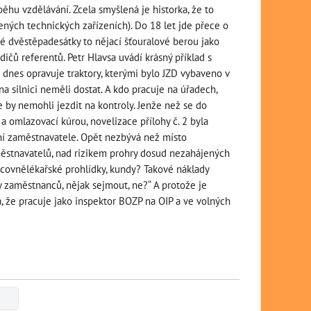
běhu vzdělávání. Zcela smyšlená je historka, že to
zených technických zařízeních). Do 18 let jde přece o
té dvěstěpadesátky to nějací šťouralové berou jako
idičů referentů. Petr Hlavsa uvádí krásný příklad s
o dnes opravuje traktory, kterými bylo JZD vybaveno v
na silnici neměli dostat. A kdo pracuje na úřadech,
e by nemohli jezdit na kontroly. Jenže než se do
omlazovací kúrou, novelizace přílohy č. 2 byla
žení zaměstnavatele. Opět nezbývá než místo
ěstnavatelů, nad rizikem prohry dosud nezahájených
racovnělékařské prohlídky, kundy? Takové náklady
y zaměstnanců, nějak sejmout, ne?“ A protože je
 že pracuje jako inspektor BOZP na OIP a ve volných