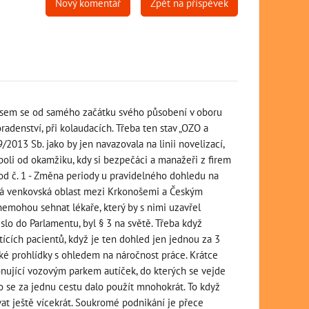
Nový komentář
Zpět na příspěvek
P jsem se od samého začátku svého působení v oboru
radenství, při kolaudacích. Třeba ten stav „OZO a
/2013 Sb. jako by jen navazovala na linii novelizací,
boli od okamžiku, kdy si bezpečáci a manažeři z firem
bod č. 1 - Změna periody u pravidelného dohledu na
ková venkovská oblast mezi Krkonošemi a Českým
 nemohou sehnat lékaře, který by s nimi uzavřel
lo do Parlamentu, byl § 3 na světě. Třeba když
tících pacientů, když je ten dohled jen jednou za 3
ské prohlídky s ohledem na náročnost práce. Krátce
nující vozovým parkem autíček, do kterých se vejde
o se za jednu cestu dalo použít mnohokrát. To když
vat ještě vícekrát. Soukromé podnikání je přece