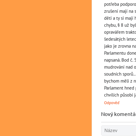
potřeba podporov
zrušení mají na 
děti a ty si maj
chybu, § 8 už byl
opravářem trakto
šedesátých letech
jako je zrovna n
Parlamentu done
napsaná. Bod č. 
mudrování nad o
soudních sporů… 
bychom měli z na
Parlament hned p
chvílích působí 
Odpověď
Nový komentá