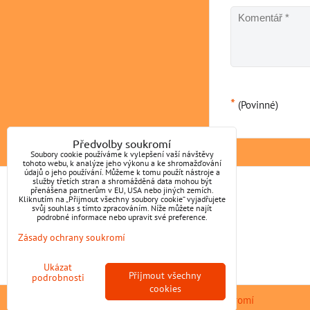
*
(Povinné)
Předvolby soukromí
Soubory cookie používáme k vylepšení vaší návštěvy
tohoto webu, k analýze jeho výkonu a ke shromažďování
údajů o jeho používání. Můžeme k tomu použít nástroje a
služby třetích stran a shromážděná data mohou být
přenášena partnerům v EU, USA nebo jiných zemích.
KONTAKT
Kliknutím na „Přijmout všechny soubory cookie“ vyjadřujete
svůj souhlas s tímto zpracováním. Níže můžete najít
podrobné informace nebo upravit své preference.
Petr Hlavsa
Zásady ochrany soukromí
Pochvalov 123
270 55 Pochvalov
Ukázat
Přijmout všechny
podrobnosti
cookies
Předvolby soukromí
Zásady ochrany soukromí