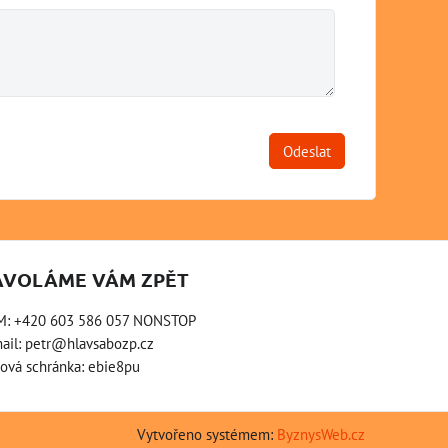
Odeslat
AVOLÁME VÁM ZPĚT
M: +420 603 586 057 NONSTOP
ail:
petr@hlavsabozp.cz
ová schránka: ebie8pu
Vytvořeno systémem:
ByznysWeb.cz