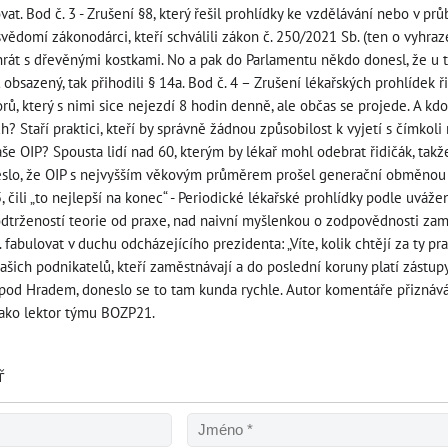
at. Bod č. 3 - Zrušení §8, který řešil prohlídky ke vzdělávání nebo v prů
svědomí zákonodárci, kteří schválili zákon č. 250/2021 Sb. (ten o vyhra
í hrát s dřevěnými kostkami. No a pak do Parlamentu někdo donesl, že u 
 obsazený, tak přihodili § 14a. Bod č. 4 – Zrušení lékařských prohlídek ř
rů, který s nimi sice nejezdí 8 hodin denně, ale občas se projede. A kd
? Staří praktici, kteří by správně žádnou způsobilost k vyjetí s čímkoli 
aše OIP? Spousta lidí nad 60, kterým by lékař mohl odebrat řidičák, takž
slo, že OIP s nejvyšším věkovým průměrem prošel generační obměnou a 
5, čili „to nejlepší na konec“ - Periodické lékařské prohlídky podle uvá
dtržeností teorie od praxe, nad naivní myšlenkou o zodpovědnosti zam
fabulovat v duchu odcházejícího prezidenta: „Víte, kolik chtějí za ty p
šich podnikatelů, kteří zaměstnávají a do poslední koruny platí zástup
od Hradem, doneslo se to tam kunda rychle. Autor komentáře přiznává,
jako lektor týmu BOZP21.
ř