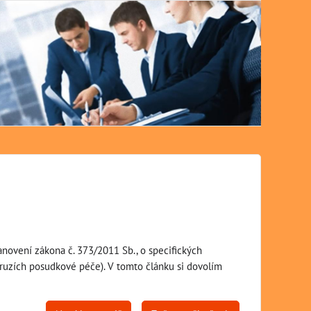
Semi
tanovení zákona č. 373/2011 Sb., o specifických
druzích posudkové péče). V tomto článku si dovolím