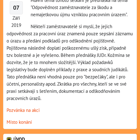
07
"Odpovědnost zaměstnavatele za škodu a
nemajetkovou újmu vzniklou pracovním úrazem".
Září
2019
Někteří zaměstnavatelé si myslí, že jejich
odpovědnost za pracovní úraz znamená pouze sepsání záznamu
o úrazu a předání podkladů pro odškodnění pojišťovně.
Pojišťovna následně doplatí poškozenému ušlý zisk, případně
tzv. bolestné a je vyřešeno. Během přednášky JUDr. Kožmína se
dozvíte, že je to mnohem složitější. Výklad požadavků
legislativy bude doplněn příklady z praxe a soudních judikátů.
Tato přednáška není vhodná pouze pro "bezpečáky", ale i pro
účetní, personalisty apod. Zkrátka pro všechny, kteří se ve své
praxi setkávají s šetřením, dokumentací a odškodňováním
pracovních úrazů.
Pozvánka na akci
Místo konání
ÚVOD