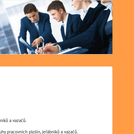
Semi
bníků a vazačů.
uhy pracovních plošin, jeřábníků a vazačů.