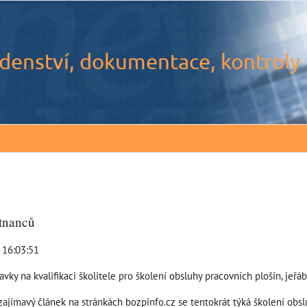
denství, dokumentace, kontroly
tnanců
8 16:03:51
vky na kvalifikaci školitele pro školení obsluhy pracovních plošin, jeřá
zajímavý článek na stránkách bozpinfo.cz se tentokrát týká školení obsl