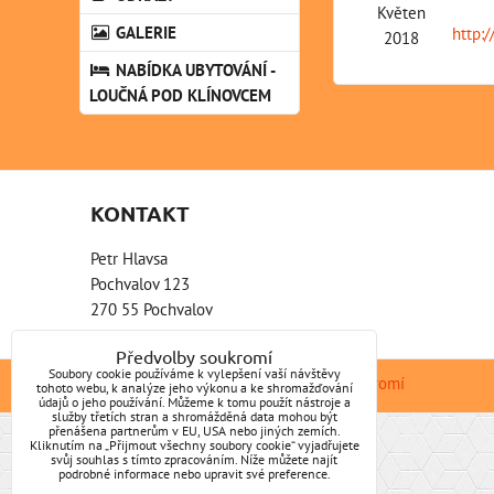
Květen
GALERIE
http:
2018
NABÍDKA UBYTOVÁNÍ -
LOUČNÁ POD KLÍNOVCEM
KONTAKT
Petr Hlavsa
Pochvalov 123
270 55 Pochvalov
Předvolby soukromí
Soubory cookie používáme k vylepšení vaší návštěvy
Předvolby soukromí
Zásady ochrany soukromí
tohoto webu, k analýze jeho výkonu a ke shromažďování
údajů o jeho používání. Můžeme k tomu použít nástroje a
služby třetích stran a shromážděná data mohou být
přenášena partnerům v EU, USA nebo jiných zemích.
Kliknutím na „Přijmout všechny soubory cookie“ vyjadřujete
svůj souhlas s tímto zpracováním. Níže můžete najít
podrobné informace nebo upravit své preference.