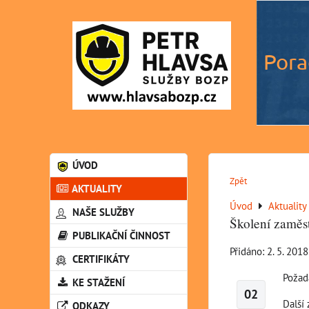
Pora
ÚVOD
Zpět
AKTUALITY
Úvod
Aktuality
NAŠE SLUŽBY
Školení zaměs
PUBLIKAČNÍ ČINNOST
Přidáno: 2. 5. 201
CERTIFIKÁTY
Požada
KE STAŽENÍ
02
Další 
ODKAZY