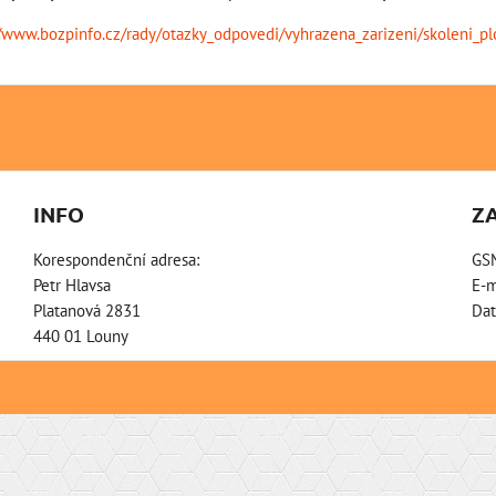
//www.bozpinfo.cz/rady/otazky_odpovedi/vyhrazena_zarizeni/skoleni_p
INFO
Z
Korespondenční adresa:
GS
Petr Hlavsa
E-m
Platanová 2831
Dat
440 01 Louny