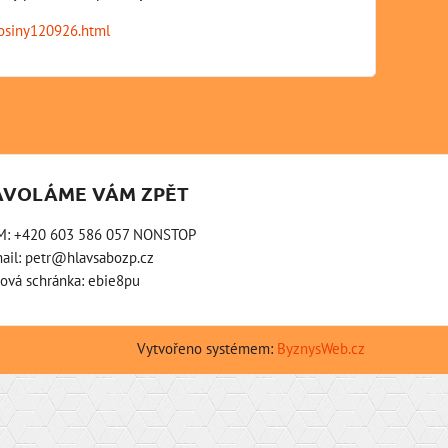
losiny120926.html
AVOLÁME VÁM ZPĚT
M: +420 603 586 057 NONSTOP
ail:
petr@hlavsabozp.cz
ová schránka: ebie8pu
Vytvořeno systémem:
ByznysWeb.cz