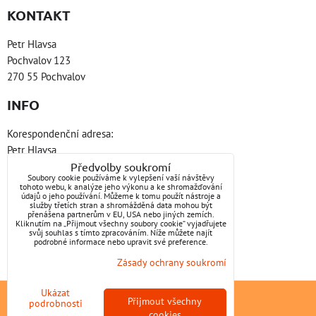
KONTAKT
Petr Hlavsa
Pochvalov 123
270 55 Pochvalov
INFO
Korespondenční adresa:
Petr Hlavsa
Platanová 2831
Předvolby soukromí
Soubory cookie používáme k vylepšení vaší návštěvy
440 01 Louny
tohoto webu, k analýze jeho výkonu a ke shromažďování
údajů o jeho používání. Můžeme k tomu použít nástroje a
služby třetích stran a shromážděná data mohou být
ZAVOLÁME VÁM ZPĚT
přenášena partnerům v EU, USA nebo jiných zemích.
Kliknutím na „Přijmout všechny soubory cookie“ vyjadřujete
svůj souhlas s tímto zpracováním. Níže můžete najít
GSM: +420 603 586 057 NONSTOP
podrobné informace nebo upravit své preference.
E-mail:
petr@hlavsabozp.cz
Zásady ochrany soukromí
Datová schránka: ebie8pu
Ukázat
Předvolby soukromí
Zásady ochrany soukromí
Přijmout všechny
podrobnosti
cookies