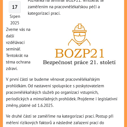
17
zaměřením na pracovnělékařskou péči a
kategorizaci prací.
Srpen
2025
Zveme vás na
další
vzdělávací
seminář.
Tentokrát na
téma ochrana
zdraví.
V první části se budeme věnovat pracovnělékařským
prohlídkám. Od nastavení spolupráce s poskytovatelem
pracovnělékařských služeb po organizaci vstupních,
periodických a mimořádných prohlídek. Projdeme i legislativní
změny, platné od 1.6.2025.
Ve druhé části se zaměříme na kategorizaci prací. Postup při
měření rizikových faktorů a následné zařazení prací do