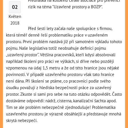
02
rizik na téma "Uzavřené prostory a BOZP".
Květen
2018
Před šesti lety začala naše spolupráce s firmou,
která téměř denně řeší problematiku práce v uzavřeném
prostoru. První problém nastává již při samotném výkladu tohoto
pojmu. Naše legislativa totiž neobsahuje definici pojmu
„uzavřený prostor“. Většina pracovníků, kteří kdysi absolvovali
například školení pro práci ve výškách, si dříve nebo později
vzpomenou na údaj 1,5 metru a že od této hranice jsou nějaké
povinnosti. V případě uzavřeného prostoru však tato hranice
není dána. Při školení se ptáme, co pracovníci podle svého
úsudku považují z hlediska bezpečnosti práce za uzavřený
prostor. Zkuste si sami pro sebe na tuto otázku odpovědět. Často
dostáváme odpovědi: nádrž, cisterna, kanalizační šachta apod.
Tím se ale problém nebezpečně zjednodušuje! Problematika
uzavřeného prostoru je výrazně obsáhlejší a představuje mnohá
skrytá nebezpečí.